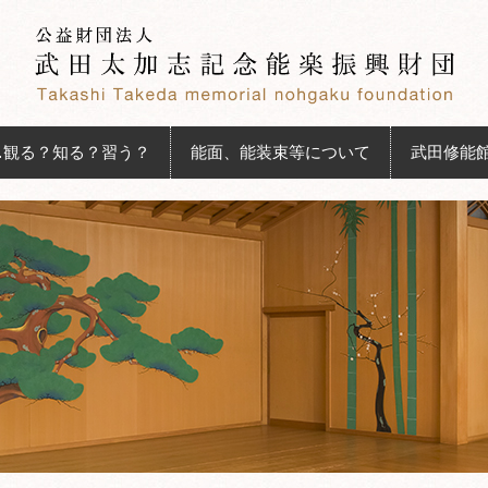
…観る？知る？習う？
能面、能装束等について
武田修能