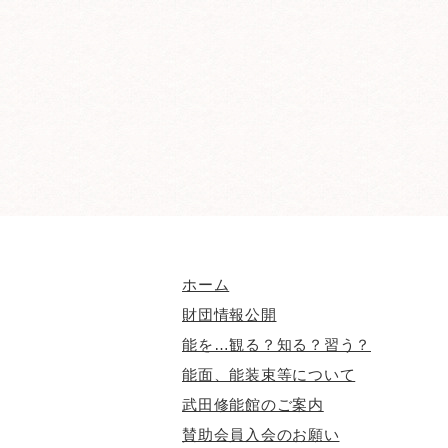
ホーム
財団情報公開
能を…観る？知る？習う？
能面、能装束等について
武田修能館のご案内
賛助会員入会のお願い