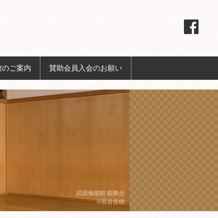
館のご案内
賛助会員入会のお願い
武田修能館 能舞台
©長谷良樹