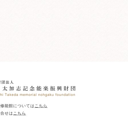
田修能館については
こちら
問合せは
こちら