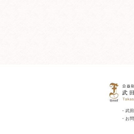
・武
・お