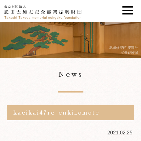
武田修能館 能舞台
©長谷良樹
News
kaeikai47re-enki_omote
2021.02.25