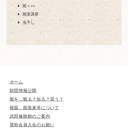
能＋○○
能楽講座
虫干し
ホーム
財団情報公開
能を…観る？知る？習う？
能面、能装束等について
武田修能館のご案内
賛助会員入会のお願い