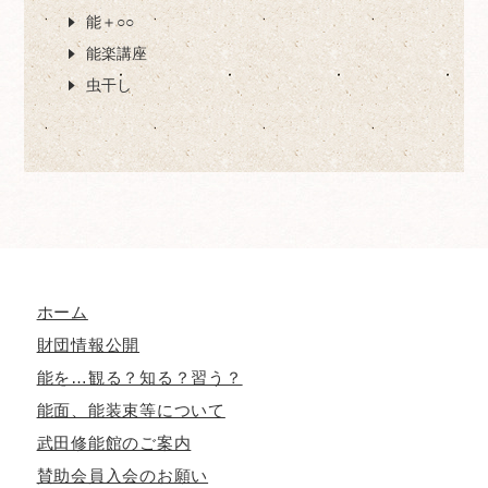
能＋○○
能楽講座
虫干し
ホーム
財団情報公開
能を…観る？知る？習う？
能面、能装束等について
武田修能館のご案内
賛助会員入会のお願い