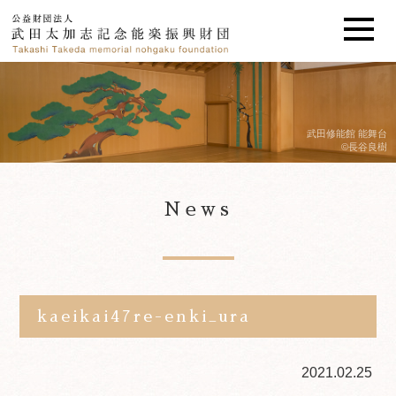
武田修能館 能舞台
©長谷良樹
News
kaeikai47re-enki_ura
2021.02.25