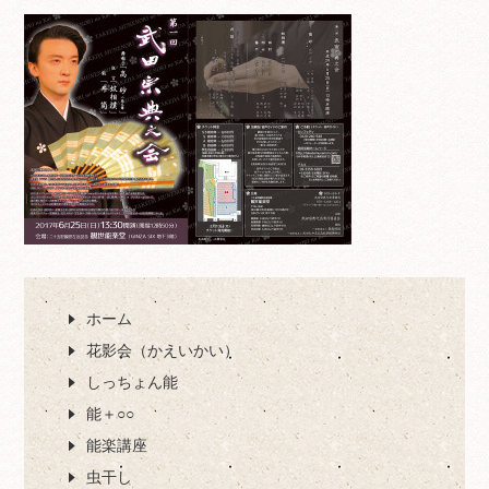
ホーム
花影会（かえいかい）
しっちょん能
能＋○○
能楽講座
虫干し