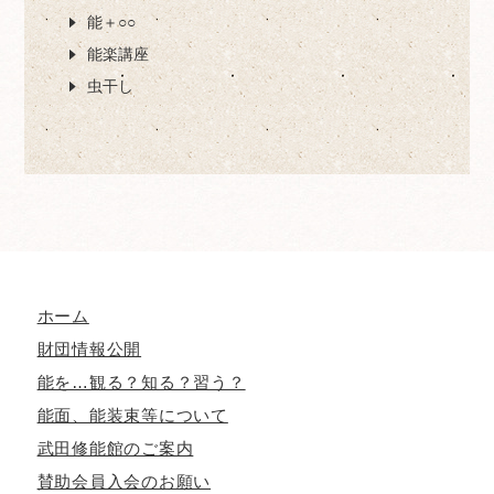
能＋○○
能楽講座
虫干し
ホーム
財団情報公開
能を…観る？知る？習う？
能面、能装束等について
武田修能館のご案内
賛助会員入会のお願い