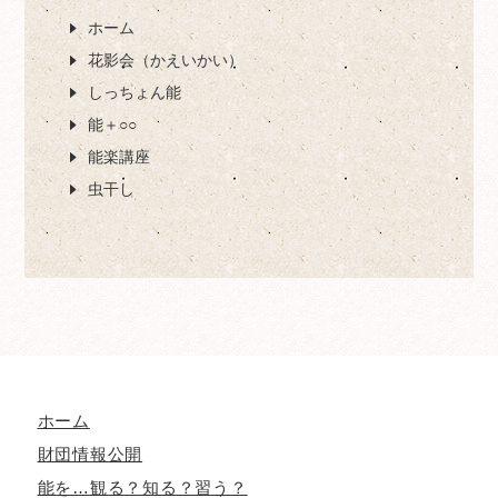
ホーム
花影会（かえいかい）
しっちょん能
能＋○○
能楽講座
虫干し
ホーム
財団情報公開
能を…観る？知る？習う？