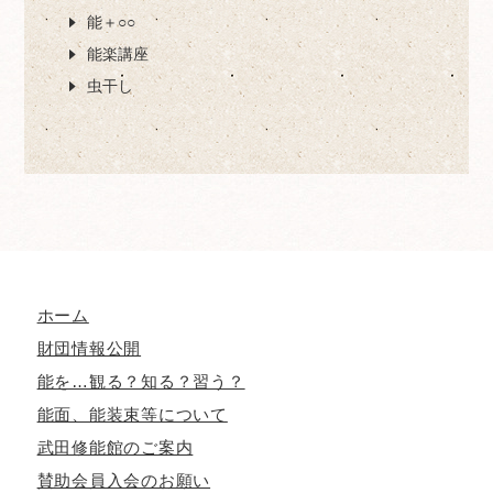
能＋○○
能楽講座
虫干し
ホーム
財団情報公開
能を…観る？知る？習う？
能面、能装束等について
武田修能館のご案内
賛助会員入会のお願い