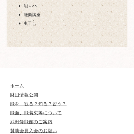
能＋○○
能楽講座
虫干し
ホーム
財団情報公開
能を…観る？知る？習う？
能面、能装束等について
武田修能館のご案内
賛助会員入会のお願い