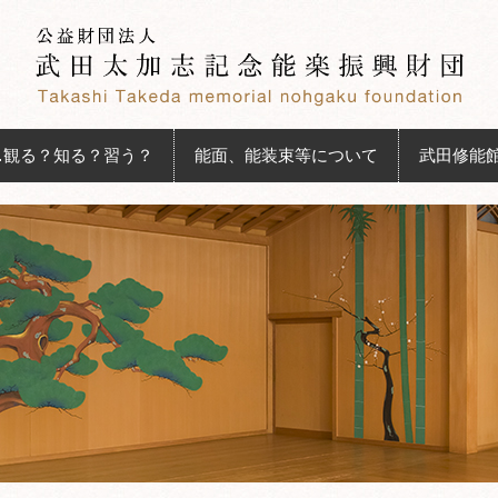
…観る？知る？習う？
能面、能装束等について
武田修能