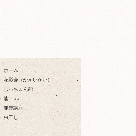
ホーム
花影会（かえいかい）
しっちょん能
能＋○○
能楽講座
虫干し